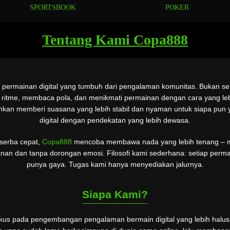
SPORTSBOOK
POKER
Tentang Kami Copa888
permainan digital yang tumbuh dari pengalaman komunitas. Bukan se
ritme, membaca pola, dan menikmati permainan dengan cara yang lebi
ainkan memberi suasana yang lebih stabil dan nyaman untuk siapa pu
digital dengan pendekatan yang lebih dewasa.
serba cepat,
Copa888
mencoba membawa nada yang lebih tenang – m
an dan tanpa dorongan emosi. Filosofi kami sederhana: setiap perma
punya gaya. Tugas kami hanya menyediakan jalurnya.
Siapa Kami?
okus pada pengembangan pengalaman bermain digital yang lebih halus,