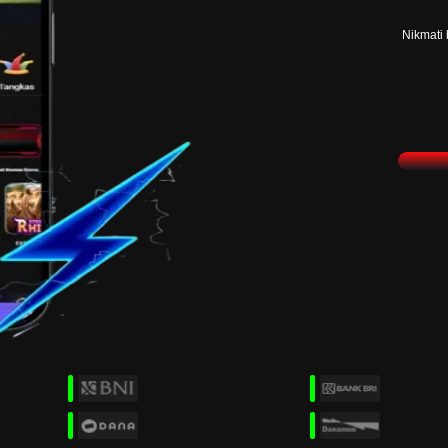
Nikmati