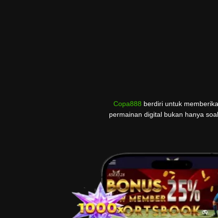
Copa888
berdiri untuk memberikan
permainan digital bukan hanya soal