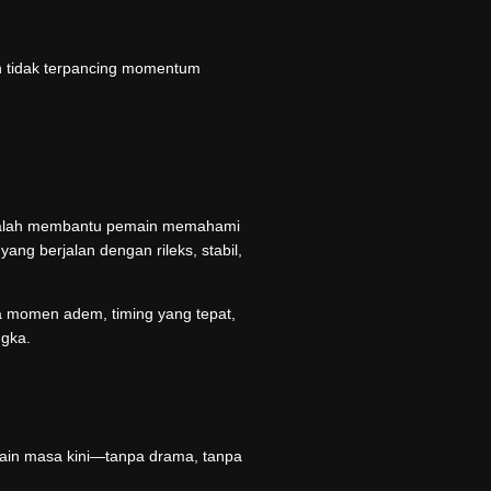
n tidak terpancing momentum
lah membantu pemain memahami
ng berjalan dengan rileks, stabil,
 momen adem, timing yang tepat,
ngka.
main masa kini—tanpa drama, tanpa