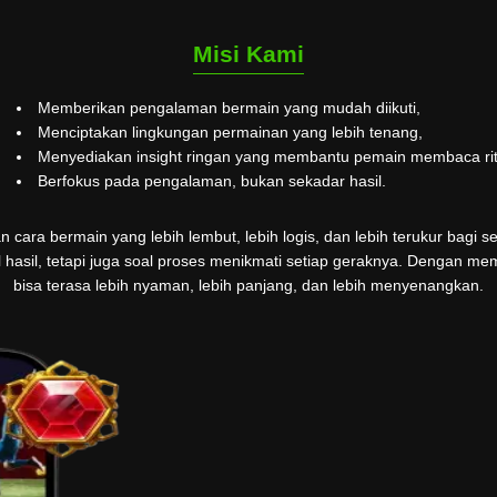
Misi Kami
Memberikan pengalaman bermain yang mudah diikuti,
Menciptakan lingkungan permainan yang lebih tenang,
Menyediakan insight ringan yang membantu pemain membaca ri
Berfokus pada pengalaman, bukan sekadar hasil.
 cara bermain yang lebih lembut, lebih logis, dan lebih terukur bagi
 hasil, tetapi juga soal proses menikmati setiap geraknya. Dengan me
bisa terasa lebih nyaman, lebih panjang, dan lebih menyenangkan.