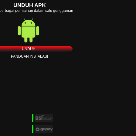
UNDUH APK
 berbagai permainan dalam satu genggaman
UNDUH
PANDUAN INSTALASI