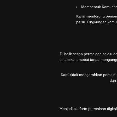
Membentuk Komunita
Kami mendorong pemain 
palsu. Lingkungan komun
Di balik setiap permainan selalu ad
dinamika tersebut tanpa mengangga
Kami tidak mengarahkan pemain 
dan 
Menjadi platform permainan digit