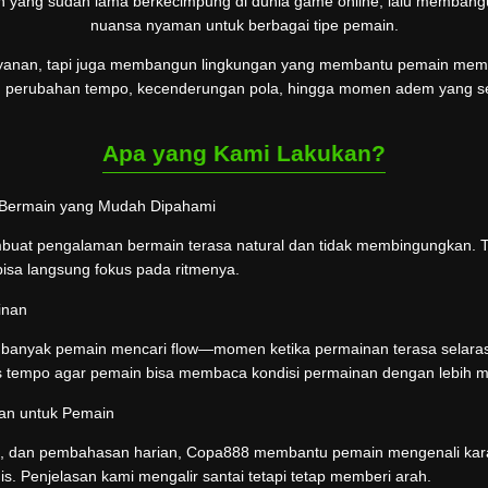
n yang sudah lama berkecimpung di dunia game online, lalu memban
nuansa nyaman untuk berbagai tipe pemain.
yanan, tapi juga membangun lingkungan yang membantu pemain memah
tme, perubahan tempo, kecenderungan pola, hingga momen adem yang se
Apa yang Kami Lakukan?
Bermain yang Mudah Dipahami
at pengalaman bermain terasa natural dan tidak membingungkan. Ta
isa langsung fokus pada ritmenya.
inan
nyak pemain mencari flow—momen ketika permainan terasa selaras.
s tempo agar pemain bisa membaca kondisi permainan dengan lebih 
gan untuk Pemain
n, dan pembahasan harian, Copa888 membantu pemain mengenali kar
s. Penjelasan kami mengalir santai tetapi tetap memberi arah.