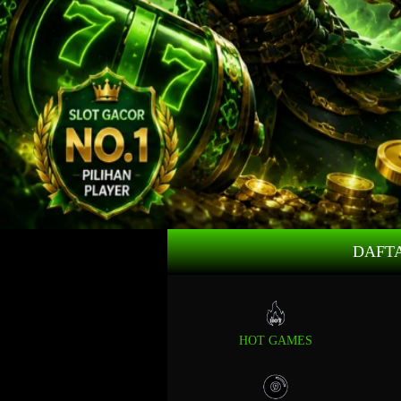
DAFT
HOT GAMES