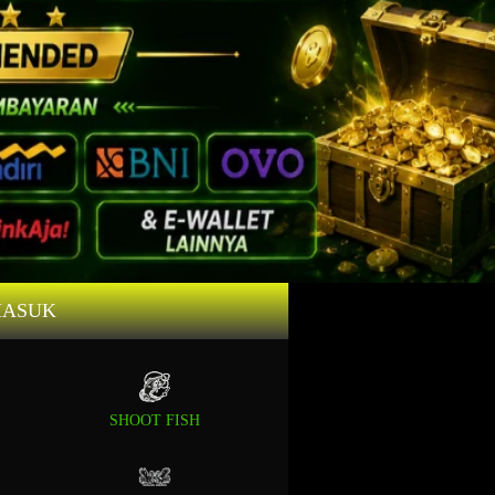
ASUK
SHOOT FISH