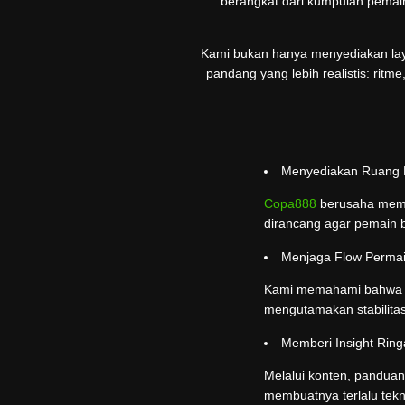
berangkat dari kumpulan pemai
Kami bukan hanya menyediakan la
pandang yang lebih realistis: ri
Menyediakan Ruang 
Copa888
berusaha membu
dirancang agar pemain b
Menjaga Flow Perma
Kami memahami bahwa ba
mengutamakan stabilita
Memberi Insight Rin
Melalui konten, pandua
membuatnya terlalu tekni